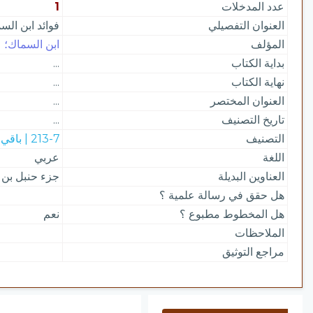
عدد المدخلات
1
العنوان التفصيلي
فوائد ابن ال
المؤلف
ابن السماك؛ عث
بداية الكتاب
...
نهاية الكتاب
...
العنوان المختصر
...
تاريخ التصنيف
...
التصنيف
213-7 | باقي مجموعات الحديث
اللغة
عربي
العناوين البديلة
جزء حنبل بن 
هل حقق في رسالة علمية ؟
هل المخطوط مطبوع ؟
نعم
الملاحظات
مراجع التوثيق