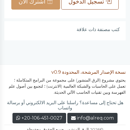
تسجيل الدخول
اشترك الآن
كتب مصنفة ذات علاقة
نسخة الإصدار المرشحة، المحدودة v0.9
يحتوي مشروع (الرق المنشور) على مجموعة من البرامج المتكاملة ؛
تعمل على الحاسبات والشبكة العالمية (الانترنت) ؛ لتجمع بين أصول علم
الفهرسة وبين تقنيات الحاسب الآلي الحديثة.
هل تحتاج إلى مساعدة؟ راسلنا على البريد الالكتروني أو برسالة
واتساب
+20-106-451-0027
info@alreq.com
©2026 الرق المنشور، جميع الحقوق محفوظة