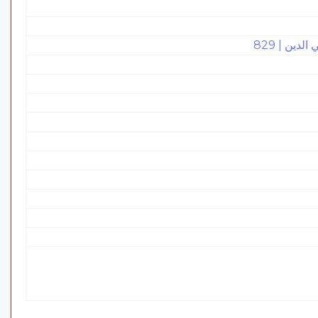
ين | 829