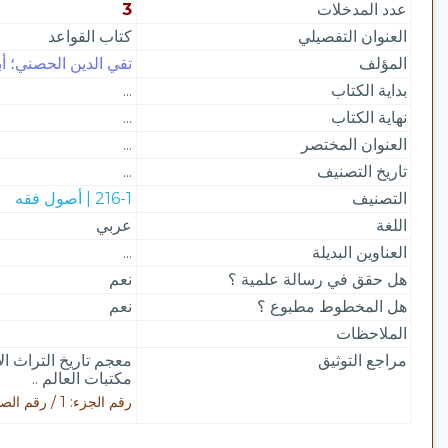
عدد المدخلات
3
العنوان التفصيلي
كتاب القواعد
المؤلف
تقي الدين الحصني؛ أب
بداية الكتاب
...
نهاية الكتاب
...
العنوان المختصر
...
تاريخ التصنيف
...
التصنيف
216-1 | أصول فقه
اللغة
عربي
العناوين البديلة
...
هل حقق في رسالة علمية ؟
نعم
هل المخطوط مطبوع ؟
نعم
الملاحظات
مراجع التوثيق
معجم تاريخ التراث ا
مكتبات العالم ..
رقم الجزء: 1 / رقم الصفحة: 139