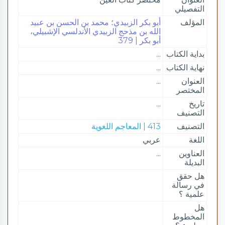
التفصيلي
المؤلف
أبو بكر الزبيدي؛ محمد بن الحسن بن عبيد
الله بن مذحج الزبيدي الأندلسي الإشبيلي،
أبو بكر | 379
بداية الكتاب
...
نهاية الكتاب
...
العنوان
...
المختصر
تاريخ
...
التصنيف
التصنيف
413 | المعاجم اللغوية
اللغة
عربي
العناوين
...
البديلة
هل حقق
في رسالة
علمية ؟
هل
المخطوط