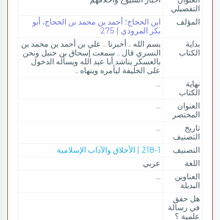
التفصيلي
المؤلف
ابن الحجاج؛ أحمد بن محمد بن الحجاج، أبو
بكر المروذي | 275
بداية
بسم الله .. أخبرنا .. علي بن أحمد بن محمد بن
الكتاب
النسري قال .. سمعت إسحاق بن حنبل ونحن
بالعسكر يناشد أبا عبد الله ويسأله الدخول
على الخليفة ليأمره وينهاه ..
نهاية
...
الكتاب
العنوان
...
المختصر
تاريخ
...
التصنيف
التصنيف
218-1 | الأخلاق والآداب الإسلامية
اللغة
عربي
العناوين
...
البديلة
هل حقق
في رسالة
علمية ؟