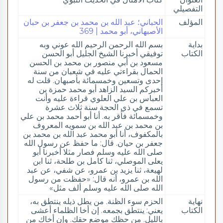
التفصيلي
المؤلف
الحباني؛ عبد الله بن محمد بن جعفر بن حبان
الأصبهاني، أبو محمد | 369
بداية
بسم الله الرحمن الرحيم الله عوني وبه
الكتاب
توفيقي أخبرنا الشيخ الجليل أبو الحسن
مسعود بن أبي منصور بن محمد بن الحسن
الحمال بقراءتي عليه في شعبان من سنة
إحدى وتسعين وخمسمائة بأصبهان. قلت له
أخبركم السيد الزاهد أبو محمد حمزة بن
العباس بن علي العلوي قراءة عليه وأنت
تسمع في ذي الحجة سنة ثلاث عشرة
وخمسمائة فأقر به. أنا أبو أحمد محمد بن علي
بن محمد بن عبد الله بن سمويه المعروف
بالمكفوف، أنا أبو محمد عبد الله بن محمد بن
جعفر بن حيان. قال: ما حفظ عن رسول الله
صلى الله عليه وسلم فصار مثلا أخبرنا أبو
يعلى الموصلي، ثنا كامل بن طلحة، ثنا ابن
لهيعة، ثنا يزيد بن عمرو، عن شفي، عن عبد
الله بن عمرو، أنه قال: «حفظت من رسول
الله صلى الله عليه وسلم ألف مثل»
نهاية
الحزم سوء الظنة. من يطل ذيله ينتطق به،
الكتاب
يعني: ينتطق بجمعه. إن أخا الظلماء أعشى
بالليل. من حظك موضع حقك. وإن أخاك من