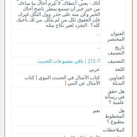
آتاك - يعني: أعطاك. لا تلزم أخاك ما ساءك.
من خير خبر أن تسمع بمطر. ناصح أخاك
الخير وكن منه على حذر. وول الثكل غيرك.
فإن العقوق ثكل من لم يثكل. من لك بأخيك
كله؟ . التجرد لغير نكاح مثله
العنوان
...
المختصر
تاريخ
...
التصنيف
التصنيف
213-7 | باقي مجموعات الحديث
اللغة
عربي
العناوين
كتاب الأمثال في الحديث النبوي
|
كتاب
البديلة
الأمثال عن النبي
|
هل حقق
في رسالة
علمية ؟
هل
نعم
المخطوط
مطبوع ؟
الملاحظات