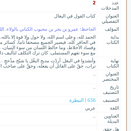
عدد
2
المدخلات
العنوان
كتاب القول في البغال
التفصيلي
المؤلف
الجاحظ؛ عمرو بن بحر بن محبوب الكناني بالولاء، الليثي
بداية
الحمد لله، وعلى اسم الله، ولا حول ولا قوة إلا بال
الكتاب
في الحافر كله، فيصير الجميع مصحفاً تاما، كسائر 
وفساد الأخلاط، وما خالط اللسان من سوء التبيان، وا
مع سوء تفهم المستملى، كان ترك التكلف لتأليف ذلك
نهاية
وأنشدوا في البغل: أردْت مديح البغْل يا شيْخ مذْحجٍ ... 
الكتاب
تراب، حقّ على القاتل أن يفعله، وحقَّ على صاحب الكل
العنوان
...
المختصر
تاريخ
...
التصنيف
التصنيف
636 | البيطرة
اللغة
عربي
العناوين
...
البديلة
هل حقق