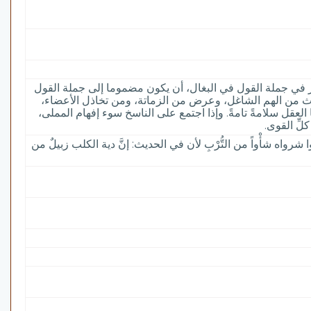
بير في جملة القول في البغال، أن يكون مضموما إلى جملة القول
حدث من الهم الشاغل، وعرض من الزماتة، ومن تخاذل الأعضاء،
عقل سلامةً تامةً. وإذا اجتمع على الناسخ سوء إفهام المملى،
ِّ القوى.
وا شرواه شأْواً من التُّرْبِ لأن في الحديث: إنَّ دية الكلب زبيلٌ من