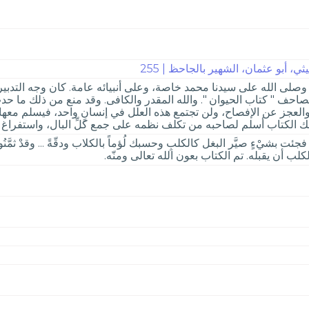
، أبو عثمان، الشهير بالجاحظ | 255
له، وصلى الله على سيدنا محمد خاصة، وعلى أنبيائه عامة. كان وجه التد
مصاحف " كتاب الحيوان ". والله المقدر والكافى. وقد منع من ذلك ما 
لعجز عن الإفصاح، ولن تجتمع هذه العلل في إنسانٍ واحد، فيسلم معها ال
 الكتاب أسلم لصاحبه من تكلف نظمه على جمع كلِّ البال، واستفراغ كل
فجئت بشيْءٍ صيَّر البغل كالكلبِ وحسبك لُؤماً بالكلاب ودقّةً ... وقدْ ثمَّنُ
ب أن يقبله. تم الكتاب بعون الله تعالى ومنّه.