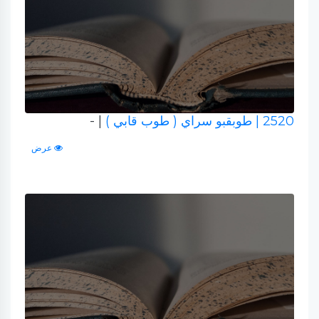
2520
| طوبقبو سراي ( طوب قابي )
| -
عرض