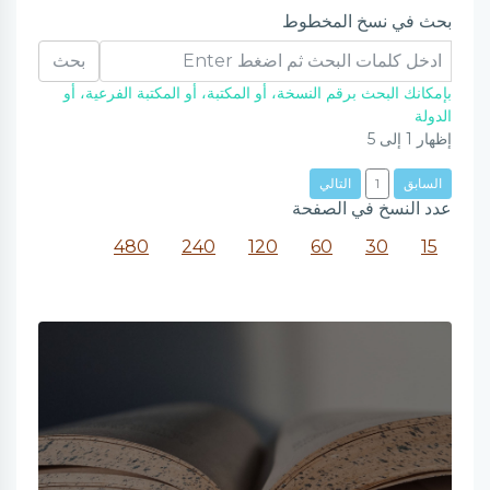
بحث في نسخ المخطوط
بحث
بإمكانك البحث برقم النسخة، أو المكتبة، أو المكتبة الفرعية، أو
الدولة
إظهار
1
إلى
5
السابق
1
التالي
عدد النسخ في الصفحة
480
240
120
60
30
15