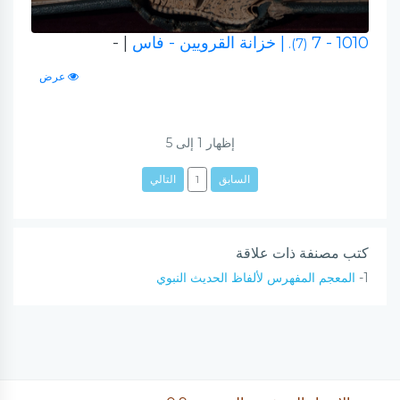
1010 - 7
| خزانة القرويين - فاس
| -
(7).
عرض
إظهار
1
إلى
5
السابق
1
التالي
كتب مصنفة ذات علاقة
1-
المعجم المفهرس لألفاظ الحديث النبوي