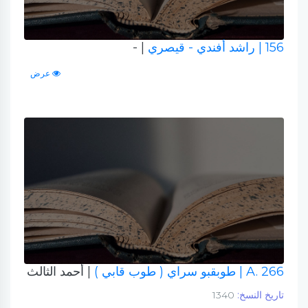
156
| راشد أفندي - قيصري
| -
عرض
A. 266
| طوبقبو سراي ( طوب قابي )
| أحمد الثالث
تاريخ النسخ:
1340