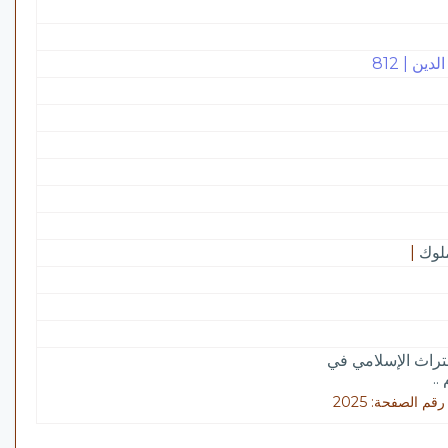
ن | 812
لوك
|
لتراث الإسلامي في
..