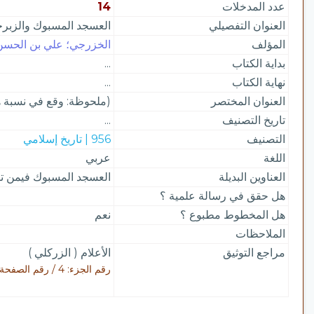
عدد المدخلات
14
العنوان التفصيلي
العسجد المسبوك والزبرج
المؤلف
الخزرجي؛ علي بن الحسن ب
بداية الكتاب
...
نهاية الكتاب
...
العنوان المختصر
(ملحوظة: وقع في نسبة هذ
تاريخ التصنيف
...
التصنيف
956 | تاريخ إسلامي
اللغة
عربي
العناوين البديلة
العسجد المسبوك فيمن تو
هل حقق في رسالة علمية ؟
هل المخطوط مطبوع ؟
نعم
الملاحظات
مراجع التوثيق
الأعلام ( الزركلي )
رقم الجزء: 4 / رقم الصفحة: 274