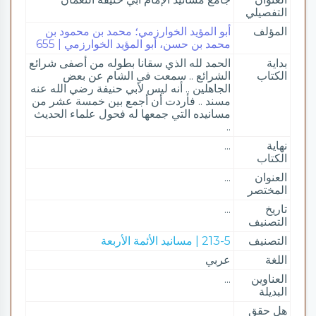
التفصيلي
المؤلف
أبو المؤيد الخوارزمي؛ محمد بن محمود بن
محمد بن حسن، أبو المؤيد الخوارزمي | 655
بداية
الحمد لله الذي سقانا بطوله من أصفى شرائع
الكتاب
الشرائع .. سمعت في الشام عن بعض
الجاهلين .. أنه ليس لأبي حنيفة رضي الله عنه
مسند .. فأردت أن أجمع بين خمسة عشر من
مسانيده التي جمعها له فحول علماء الحديث
..
نهاية
...
الكتاب
العنوان
...
المختصر
تاريخ
...
التصنيف
التصنيف
213-5 | مسانيد الأئمة الأربعة
اللغة
عربي
العناوين
...
البديلة
هل حقق