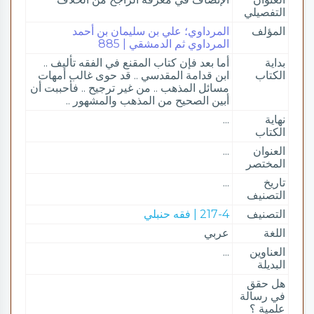
التفصيلي
المؤلف
المرداوي؛ علي بن سليمان بن أحمد
المرداوي ثم الدمشقي | 885
بداية
أما بعد فإن كتاب المقنع في الفقه تأليف ..
الكتاب
ابن قدامة المقدسي .. قد حوى غالب أمهات
مسائل المذهب .. من غير ترجيح .. فأحببت أن
أبين الصحيح من المذهب والمشهور ..
نهاية
...
الكتاب
العنوان
...
المختصر
تاريخ
...
التصنيف
التصنيف
217-4 | فقه حنبلي
اللغة
عربي
العناوين
...
البديلة
هل حقق
في رسالة
علمية ؟