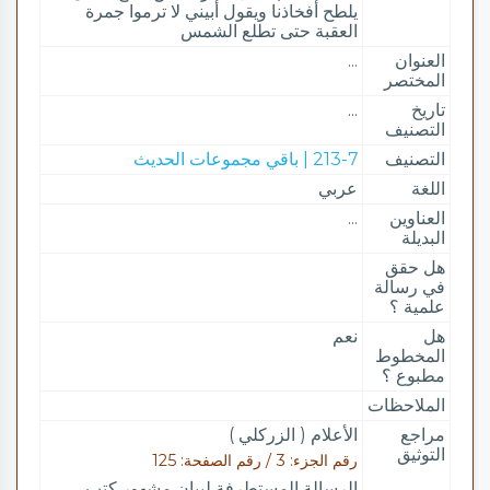
يلطح أفخاذنا ويقول أبيني لا ترموا جمرة
العقبة حتى تطلع الشمس
العنوان
...
المختصر
تاريخ
...
التصنيف
التصنيف
213-7 | باقي مجموعات الحديث
اللغة
عربي
العناوين
...
البديلة
هل حقق
في رسالة
علمية ؟
هل
نعم
المخطوط
مطبوع ؟
الملاحظات
مراجع
الأعلام ( الزركلي )
التوثيق
رقم الجزء: 3 / رقم الصفحة: 125
الرسالة المستطرفة لبيان مشهور كتب