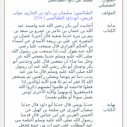
التفصيلي
المؤلف
الطيالسي؛ سليمان بن داود بن الجارود مولى
قريش، أبو داود الطيالسي | 204
بداية
أحاديث أبي بكر رضي الله عنه واسمه عبد
الكتاب
الله بن عثمان بن عامر بن عمرو بن سعد بن
تيم بن مرة حدثنا شعبة قال أخبرنا عثمان بن
المغيرة عن علي بن ربيعة الأسدي عن أسماء
بن الحكم الفزاري قال سمعت عليا رضي
الله عنه يقول كنت إذا سمعت من رسول الله
صلى الله عليه وسلم حديثا ينفعني الله عز
وجل بما شاء أن ينفعني قال علي وحدثني أبو
بكر وصدق أبو بكر رضي الله عنه أن رسول
الله صلى الله عليه وسلم قال ما من عبد
يذنب ذنبا ثم يتوضأ ويصلي ركعتين ثم يستغفر
الله إلا غفر له ثم تلا هذه الآية {والذين إذا
فعلوا فاحشة أو ظلموا أنفسهم ذكروا الله
فاستغفروا لذنوبهم} والآية الأخرى {ومن
يعمل سوءا أو يظلم نفسه}
نهاية
حدثنا يونس قال حدثنا أبو داود قال حدثنا
الكتاب
سفيان الثوري عن سلمة بن كهيل عن
الحسن العرني عن ابن عباس قال قدمنا
رسول الله صلى الله عليه وسلم أغيلمة بني
عبد المطلب على حمرات من جمع فجعل