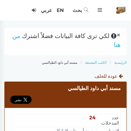
بحث
EN
عربي
×
لكي ترى كافة البيانات فضلاً اشترك
من
هنا
الرئيسية
الكتب المصنفة
مسند أبي داود الطيالسي
عودة للخلف
مسند أبي داود الطيالسي
عدد
24
المدخلات
العنوان
مسند أبي داود الطيالسي