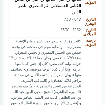
المؤلف
الكناني العسقلاني، ثم المصري، ناصر
الدين
التاريخ
649 - 730
الهجري
التاريخ
1252 - 1330
الميلادي
ترجمة
كاتب مؤرخ. له شعر جيد. باشر ديوان الإنشاء
المؤلف
بمصر زمانا، وأصابه سهم في صدغه، في وقعة
حمص بين الجيش المصري والجيش المغولي
سنة 680 هـ فعمي. وكان جماعا للكتب، خلف18
خزانة. ولما كف بصره كان إذا جس كتابا منها
عرفه، وإذا أراد كتابا عرف موضعه. وله تصانيف،
منها (ديوان شعره) و (شنف الآذان في مماثلة
تراجم قلائد العقيان) و (المناقب السرية،
المنتزعة من السيرة الظاهرية - خ) وهو مختصر
(السيرة الظاهرية) للشيخ محيي الدين عبد الله
بن عبد الظاهر، كاتب سر الملك الظاهر بيبرس،
و (تشريف الأيام والعصور بسيرة الملك المنصور