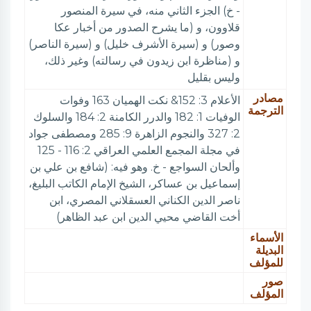
- خ) الجزء الثاني منه، في سيرة المنصور
قلاوون، و (ما يشرح الصدور من أخبار عكا
وصور) و (سيرة الأشرف خليل) و (سيرة الناصر)
و (مناظرة ابن زيدون في رسالته) وغير ذلك،
وليس بقليل
مصادر
الأعلام 3: 152& نكت الهميان 163 وفوات
الترجمة
الوفيات 1: 182 والدرر الكامنة 2: 184 والسلوك
2: 327 والنجوم الزاهرة 9: 285 ومصطفى جواد
في مجلة المجمع العلمي العراقي 2: 116 - 125
وألحان السواجع - خ. وهو فيه: (شافع بن علي بن
إسماعيل بن عساكر، الشيخ الإمام الكاتب البليغ،
ناصر الدين الكناني العسقلاني المصري، ابن
أخت القاضي محيي الدين ابن عبد الظاهر)
الأسماء
البديلة
للمؤلف
صور
المؤلف