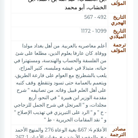
المؤلف
الخشاب، أبو محمد
التاريخ
492 - 567
الهجري
التاريخ
1099 - 1172
الميلادي
ترجمة
أعلم معاصريه بالعربية. من أهل بغداد مولدا
المؤلف
ووفاة. كان عارفا بعلوم الدين، مطلعا على شئ
من الفلسفة والحساب والهندسة، ومستهترا في
حياته، متبذلا في عيشه وملبسه، كثير المزاح،
يلعب بالشطرنج مع العوام على قارعة الطريق،
ويتعمم بالعمامة حتى تسود وتتقطع. وقف كتبه
على أهل العلم قبيل وفاته. من تصانيفه " شرح
مقدمة الوزير ابن هبيرة " في النحو، أربع
مجلدات، و " المرتجل في شرح الجمل للزجاجي
- خ " و " الرد على التبريزي في تهذيب الإصلاح "
و " نقد المقامات الحريرية - ط "
مصادر
الأعلام 4: 67& بغية الوعاة 276 والمنهج الأحمد
الترجمة
- خ. والمقصد الأرشد - خ. وفيات الأعيان 1: 267