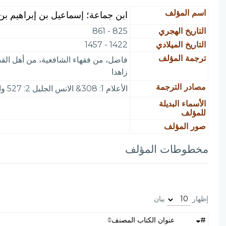
اسم المؤلف
ابن جماعة؛ إسماعيل بن إبراهيم بن 
التاريخ الهجري
825 - 861
التاريخ الميلادي
1422 - 1457
ترجمة المؤلف
فاضل، من فقهاء الشافعية، من أهل القد
زاهدا
مصادر الترجمة
الأعلام 1: 308& الانس الجليل 2: 527 وانظر دار الكتب 1: 93 (بغية النقا) و (بلوغ الاماني)
الأسماء البديلة
للمؤلف
صور المؤلف
مخطوطات المؤلف
إظهار
بيان
#
عنوان الكتاب المصنف