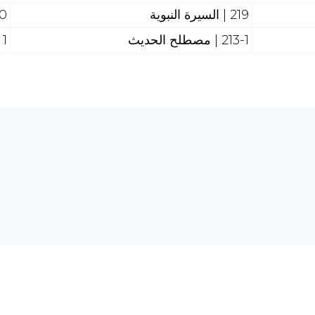
219 | السيرة النبوية
0
213-1 | مصطلح الحديث
1
هل تحتاج إلى مساع
 الحاسبات والشبكة العالمية
req.com