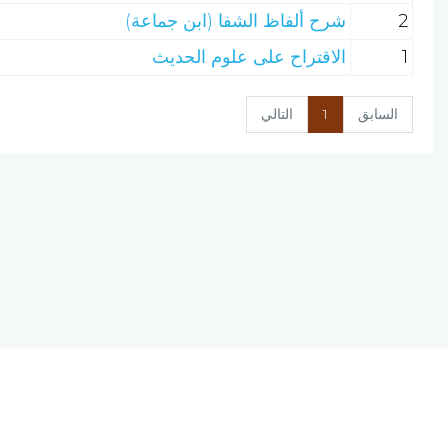
2
شرح ألفاظ الشفا (ابن جماعة)
1
الاقتراح على علوم الحديث
السابق
1
التالي
نسخة الإصدار المرشحة، المحدودة v0.9
يحتوي مشروع (الرق المنشور) على مجموعة من البرامج المتكاملة ؛ تعمل على
(الانترنت) ؛ لتجمع بين أصول علم الفهرسة وبين تقنيات الحاسب الآلي الحديثة.