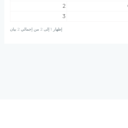
2
3
إظهار 1 إلى 2 من إجمالي 2 بيان
دة؟ راسلنا على البريد الالكتروني أو برسالة واتساب
+20-106-451-0027
info@al