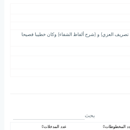
ح تصريف العزي) و (شرح ألفاظ الشفاء) وكان خطيبا فصيحا
بحث
د المخطوطات
عدد المدخلات