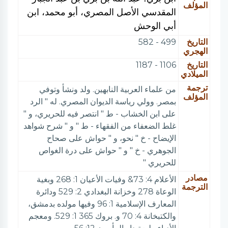
المؤلف
المقدسي الأصل المصري، أبو محمد، ابن
أبي الوحش
التاريخ
499 - 582
الهجري
التاريخ
1106 - 1187
الميلادي
ترجمة
من علماء العربية النابهين. ولد ونشأ وتوفي
المؤلف
بمصر. وولي رياسة الديوان المصري. له " الرد
على ابن الخشاب - ط " انتصر فيه للحريري، و "
غلط الضعفاء من الفقهاء - ط " و " شرح شواهد
الإيضاح - خ " نحو، و " حواش على صحاح
الجوهري - خ " و " حواش على درة الغواص
للحريري "
مصادر
الأعلام 4: 73& وفيات الأعيان 1: 268 وبغية
الترجمة
الوعاة 278 وخزانة البغدادي 2: 529 ودائرة
المعارف الإسلامية 1: 96 وفيها مولده بدمشق،
والكتبخانة 4: 70 و. بروك 365 1: 529. ومعجم