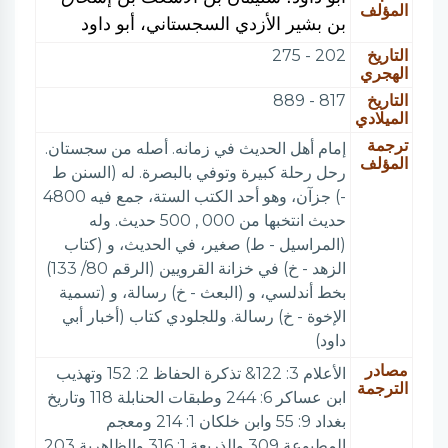
المؤلف
بن بشير الأزدي السجستاني، أبو داود
التاريخ
202 - 275
الهجري
التاريخ
817 - 889
الميلادي
ترجمة
إمام أهل الحديث في زمانه. أصله من سجستان.
المؤلف
رحل رحلة كبيرة وتوفي بالبصرة. له (السنن ط
-) جزآن، وهو أحد الكتب الستة، جمع فيه 4800
حديث انتخبها من 000 , 500 حديث. وله
(المراسيل - ط) صغير، في الحديث، و (كتاب
الزهد - خ) في خزانة القرويين (الرقم 80/ 133)
بخط أندلسي، و (البعث - خ) رسالة، و (تسمية
الإخوة - خ) رسالة. وللجلودي كتاب (أخبار أبي
داود)
مصادر
الأعلام 3: 122& تذكرة الحفاظ 2: 152 وتهذيب
الترجمة
ابن عساكر 6: 244 وطبقات الحنابلة 118 وتاريخ
بغداد 9: 55 وابن خلكان 1: 214 ومعجم
المطبوعة 309 والذريعة 1: 316 والظاهرية 203