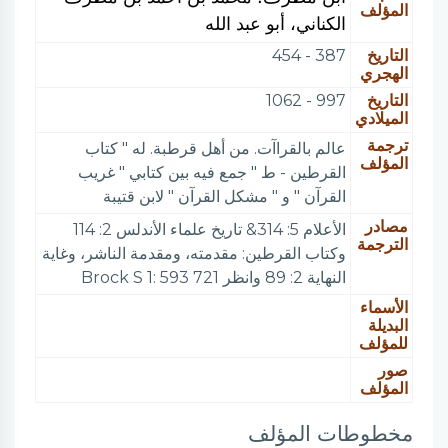
المؤلف
الكناني، أبو عبد الله
التاريخ
387 - 454
الهجري
التاريخ
997 - 1062
الميلادي
ترجمة
عالم بالقراآت. من أهل قرطبة. له " كتاب
المؤلف
القرطين - ط " جمع فيه بين كتابي " غريب
القرآن " و " مشكل القرآن " لابن قتيبة
مصادر
الأعلام 5: 314& تاريخ علماء الأندلس 2: 114
الترجمة
وكتاب القرطين: مقدمته، ومقدمة الناشر، وغاية
النهاية 2: 89 وانظر Brock S 1: 593 721
الأسماء
البديلة
للمؤلف
صور
المؤلف
مخطوطات المؤلف