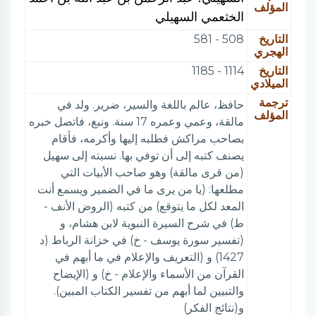
المؤلف
الخثعمي السهيلي
التاريخ
508 - 581
الهجري
التاريخ
1114 - 1185
الميلادي
ترجمة
حافظ، عالم باللغة والسير، ضرير. ولد في
المؤلف
مالقة، وعمي وعمره 17 سنة. ونبغ، فاتصل خبره
بصاحب مراكش فطلبه إليها وأكرمه، فأقام
يصنف كتبه إلى أن توفي بها. نسبته إلى سهيل
(من قرى مالقة) وهو صاحب الأبيات التي
مطلعها: (يا من يرى ما في الضمير ويسمع أنت
المعد لكل ما يتوقع) من كتبه (الروض الأنف -
ط) في شرح السيرة النبوية لابن هشام، و
(تفسير سورة يوسف - خ) في خزانة الرباط (د
1427) و (التعريف والإعلام في ما أبهم في
القرآن من الأسماء والإعلام - خ) و (الإيضاح
والتبيين لما أبهم من تفسير الكتاب المبين).
و(نتائج الفكر)