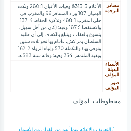
مصادر
الأعلام 3: 313& وفيات الأعيان 1: 280 ونكت
الترجمة
الهميان 187 وزاد المسافر 96 والمغرب في
حلى المغرب 1: 488 وتذكرة الحفاظ 4: 137
والاستقصا 1: 187 وفيه: (كان من أهل سهيل،
يتسوغ بالعفاف ويتبلغ بالكفاف إلى أن طلبه
السلطان بمراكش، فأقام بها نحو ثلاث سنين
وتوفي بها) والتكملة 570 وإنباه الرواة 2: 162
وبغية الملتمس 354 وفيه: وفاته سنة 583 هـ
الأسماء
البديلة
للمؤلف
صور
المؤلف
مخطوطات المؤلف
1. التعريف والإعلام فيما أبهم من القرآن من الأسماء