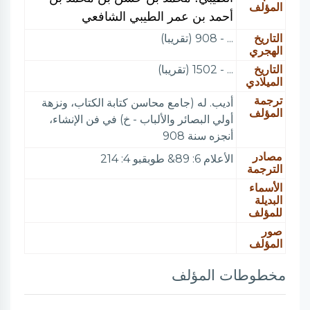
المؤلف
أحمد بن عمر الطيبي الشافعي
التاريخ
... - 908 (تقريبا)
الهجري
التاريخ
... - 1502 (تقريبا)
الميلادي
ترجمة
أديب. له (جامع محاسن كتابة الكتاب، ونزهة
المؤلف
أولي البصائر والألباب - خ) في فن الإنشاء،
أنجزه سنة 908
مصادر
الأعلام 6: 89& طوبقبو 4: 214
الترجمة
الأسماء
البديلة
للمؤلف
صور
المؤلف
مخطوطات المؤلف