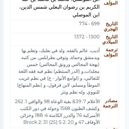
المؤلف
الكريم بن رضوان البعلي شمس الدين،
ابن الموصلي
التاريخ
699 - 774
الهجري
التاريخ
1300 - 1372
الميلادي
ترجمة
أديب، عالم بالفقه. ولد في بعلبك، وتعلم بها
المؤلف
وبدمشق وحماة، وتوفي بطرابلس. من كتبه
(بهجة المجالس ورونق المجالس) خمس
مجلدات،و (الدر المنتظم) نظم فيه فقه اللغة
للثعالبي، و (لوامع الأنوار - خ) في نظم غريب
الموطأ ومسلم، لابن قرقول، و (نظم المنهاج)
للنووي. وله نظم ونثر
مصادر
الأعلام 7: 39& بغية الوعاة 98 والوافي 1: 262
الترجمة
وكشف الظنون 1568 وجولة في دور الكتب
الأميركية 76 والدرر الكامنة 4: 188 وخزائن
الأوقاف 47 و Brock 2: 31 (25) S 2: 20