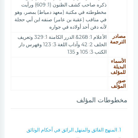
ذكره صاحب كشف الظنون (1: 609) ورأيت
مخطوطته في مكتبة (معهد دمياط) بمصر، وهو
في مناقب (عقبة بن عامر) صنفه ابن أبي حجلة
لأنه دفن أحد أولاده في جواره
مصادر
الأعلام 1: 268& الدرر الكامنة 1: 329 وتعريف
الترجمة
الخلف 2: 42 وآداب اللغة 3: 123 وفهرس دار
الكتب 3: 105 و 135
الأسماء
البديلة
للمؤلف
صور
المؤلف
مخطوطات المؤلف
1. المنهج الفائق والمنهل الرائق في أحكام الوثائق