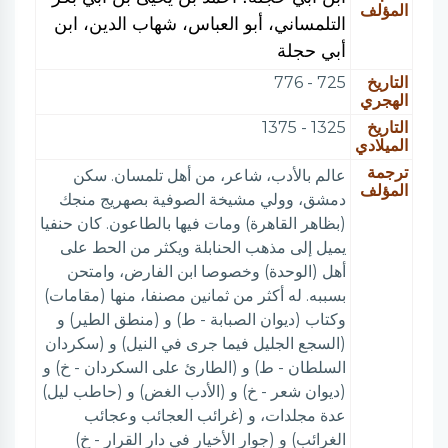
المؤلف
التلمساني، أبو العباس، شهاب الدين، ابن
أبي حجلة
التاريخ
725 - 776
الهجري
التاريخ
1325 - 1375
الميلادي
ترجمة
عالم بالأدب، شاعر، من أهل تلمسان. سكن
المؤلف
دمشق، وولي مشيخة الصوفية بصهريج منجك
(بظاهر القاهرة) ومات فيها بالطاعون. كان حنفيا
يميل إلى مذهب الحنابلة ويكثر من الحط على
أهل (الوحدة) وخصوصا ابن الفارض، وامتحن
بسببه. له أكثر من ثمانين مصنفا، منها (مقامات)
وكتاب (ديوان الصبابة - ط) و (منطق الطير) و
(السجع الجليل فيما جرى في النيل) و (سكردان
السلطان - ط) و (الطارئ على السكردان - خ) و
(ديوان شعر - خ) و (الأدب الغض) و (حاطب ليل)
عدة مجلدات، و (غرائب العجائب وعجائب
الغرائب) و (جوار الأخيار في دار القرار - خ)