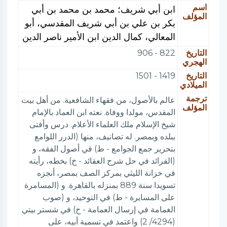
اسم
ابن أبي شريف؛ محمد بن محمد بن أبي
المؤلف
بكر بن علي بن أبي شريف المقدسي، أبو
المعالي، كمال الدين ابن الأمير ناصر الدين
التاريخ
822 - 906
الهجري
التاريخ
1419 - 1501
الميلادي
ترجمة
عالم بالأصول، من فقهاء الشافعية. من أهل بيت
المؤلف
المقدس، مولدا ووفاة. نعته ابن العماد بالإمام
شيخ الإسلام ملك العلماء الأعلام. درس وأفتى
ببلده وبمصر. له تصانيف، منها (الدرر اللوامع
بتحرير جمع الجوامع - ط) في أصول الفقه، و
(الفرائد في حل شرح العقائد - خ) بخطه، رأيته
في خزانة الليثي بمركز الصف بمصر، أنجزه
تسويدا سنة 889 بمنزله بالقاهرة. و (المسامرة
على المسايرة - ط) في التوحيد، و (صوب
الغمامة في إرسال العمامة - خ) في شستر بيتي
(4294/ 2) واعتمد في تسمية أبيه، على