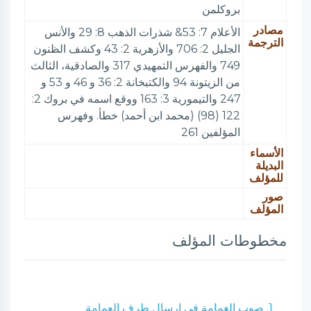
بروكلمن
مصادر
الأعلام 7: 53& شذرات الذهب 8: 29 والأنس
الترجمة
الجليل 2: 706 والأزهرية 2: 43 وكشف الظنون
749 والفهرس التمهيدي 317 والصادقية، الثالث
من الزيتونة 94 والكتبخانة 2: 36 و 46 و 53 و
247 والتيمورية 3: 163 ووقع اسمه في بروك 2:
122 (98) (محمد ابن أحمد) خطأ. وفهرس
المؤلفين 261
الأسماء
البديلة
للمؤلف
صور
المؤلف
مخطوطات المؤلف
1. صوب الغمامة في إرسال طرف العمامة