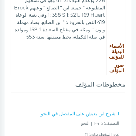
228 وإعلام النبلاء 4: 411 وهو في نسخهم "
المطبوعة " جميعا ابن " الصائغ " وعنهم Brock
1: 358 S 1: 521.، 169 Huart وفي بغية الوعاة
419 النص بالحروف: " ابن الصانع، بصاد مهملة
ونون ". ومثله في مفتاح السعادة 1: 158 ومولده
في صلة التكملة، بخط مصنفها: سنة 553
الأسماء
البديلة
للمؤلف
صور
المؤلف
مخطوطات المؤلف
1. شرح ابن يعيش على المفصل في النحو
التصنيف:
415-1 | النحو
عدد المخطوطات:
11