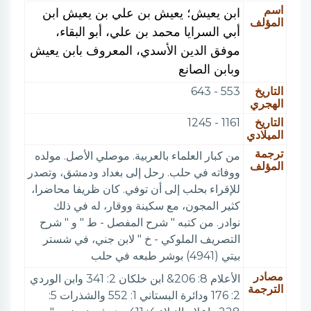
اسم
ابن يعيش؛ يعيش بن علي بن يعيش ابن
المؤلف
أبي السرايا محمد بن علي، أبو البقاء،
موفق الدين الأسدي، المعروف بابن يعيش
وبابن الصانع
التاريخ
553 - 643
الهجري
التاريخ
1161 - 1245
الميلادي
ترجمة
من كبار العلماء بالعربية. موصلي الأصل. مولده
المؤلف
ووفاته في حلب. رحل إلى بغداد ودمشق، وتصدر
للإقراء بحلب إلى أن توفي. كان ظريفا محاضرا،
كثير المجون، مع سكينة ووقار، له في ذلك
نوادر. من كتبه " شرح المفصل - ط " و " شرح
التصريف الملوكي - خ " لابن جني، في شستر
بيتي (4941) بوشر طبعه في حلب
مصادر
الأعلام 8: 206& ابن خلكان 2: 341 وابن الوردي
الترجمة
2: 176 ودائرة البستاني 1: 552 والشذرات 5: