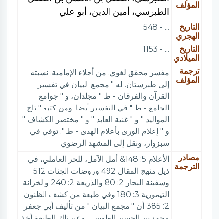
المؤلف
الطبرسي، أمين الدين، أبو علي
التاريخ
... - 548
الهجري
التاريخ
... - 1153
الميلادي
ترجمة
مفسر محقق لغوي. من أجلاء الإمامية. نسبته
المؤلف
إلى طبرستان. له " مجمع البيان في تفسير
القرآن والفرقان - ط " مجلدان، و " جوامع
الجامع - ط " في التفسير أيضا. ومن كتبه " تاج
المواليد " و " غنية العابد " و " مختصر الكشاف "
و " إعلام الورى بأعلام الهدى - ط ". توفي في
سبزوار، ونقل إلى المشهد الرضوي
مصادر
الأعلام 5: 148& أمل الآمل، للحر العاملي، في
الترجمة
ذيل منهج المقال 492 وروضات الجنات 512
وسفينة البحار 2: 80 والذريعة 2: 240 والخزانة
التيمورية 3: 180 وفي طبعة من كشف الظنون
2: 385 أن " مجمع البيان " من تأليف أبي جعفر
محمد بن الحسن الطوسي. وعن تلك الطبعة أخذ