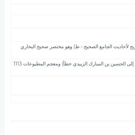
ريح لأحاديث الجامع الصحيح - ط) وهو مختصر صحيح البخاري
الأعلام 1: 91& العقيق اليماني - خ - الضوء اللامع 1: 214 ولحظ الألحاظ 259 وفي هامشه أن (التجريد الصريح طبع منسوبا إلى الحسين بن المبارك الزبيدي خطأ) ومعجم المطبوعات 1113