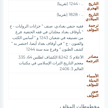
التاريخ
... - 1244 (تقريبا)
الهجري
التاريخ
... - 1828 (تقريبا)
الميلادي
ترجمة
فقيه حنفي بغدادي، صنف " خزانات الروايات - خ
المؤلف
" بأوقاف بغداد مجلدان في فقه الحنفية. فرغ
من تصنيفه في شعبان 1243 و " أسامي الكتب
والفنون - خ " في أوقاف بغداد أيضا، اختصر به "
كشف الظنون " وفرغ منه سنة 1244
مصادر
الأعلام 5: 242& الكشاف لطلس 64، 335.
الترجمة
معجم التاريخ التراث الإسلامي في مكتبات
العالم 3: 2406
الأسماء
البديلة
للمؤلف
صور
المؤلف
مخطوطات المؤلف