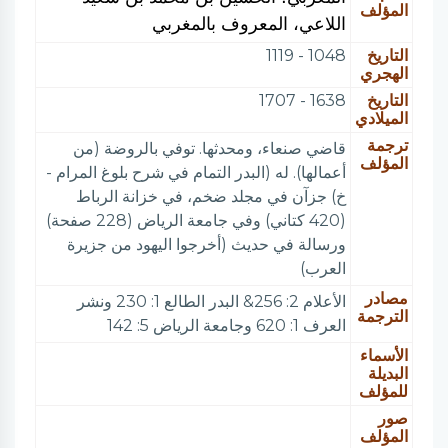
المؤلف
اللاعي، المعروف بالمغربي
التاريخ
1048 - 1119
الهجري
التاريخ
1638 - 1707
الميلادي
ترجمة
قاضي صنعاء، ومحدثها. توفي بالروضة (من
المؤلف
أعمالها). له (البدر التمام في شرح بلوغ المرام -
خ) جزآن في مجلد ضخم، في خزانة الرباط
(420 كتاني) وفي جامعة الرياض (228 صفحة)
ورسالة في حديث (أخرجوا اليهود من جزيرة
العرب)
مصادر
الأعلام 2: 256& البدر الطالع 1: 230 ونشر
الترجمة
العرف 1: 620 وجامعة الرياض 5: 142
الأسماء
البديلة
للمؤلف
صور
المؤلف