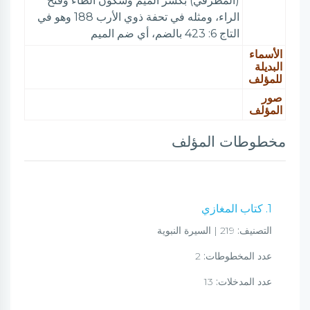
(المطرقي) بكسر الميم وسكون الطاء وفتح
الراء، ومثله في تحفة ذوي الأرب 188 وهو في
التاج 6: 423 بالضم، أي ضم الميم
الأسماء
البديلة
للمؤلف
صور
المؤلف
مخطوطات المؤلف
1. كتاب المغازي
التصنيف:
219 | السيرة النبوية
عدد المخطوطات:
2
عدد المدخلات:
13