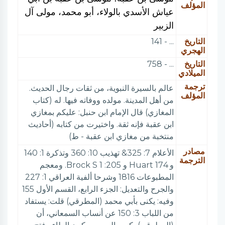
المؤلف
عياش الأسدي بالولاء، أبو محمد، مولى آل
الزبير
التاريخ
... - 141
الهجري
التاريخ
... - 758
الميلادي
ترجمة
عالم بالسيرة النبوية، من ثقات رجال الحديث.
المؤلف
من أهل المدينة. مولده ووفاته فيها. له (كتاب
المغازي) قال الإمام ابن حنبل: عليكم بمغازي
ابن عقبة فإنه ثقة. واختيرت من كتابه (أحاديث
منتخبة من مغازي ابن عقبة - ط)
مصادر
الأعلام 7: 325& تهذيب 10: 360 وتذكرة 1: 140
الترجمة
و 174 Huart و 205: 1 Brock S. ومعجم
المطبوعات 1816 وشرحا ألفية العراقي 1: 227
والجرح والتعديل: الجزء الرابع، القسم الأول 155
وفيه: يكنى بأبي محمد (المطرقي) قلت: يستفاد
من اللباب 3: 150 عن أنساب السمعاني، أن