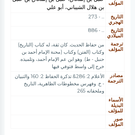
المؤلف
بن هلال الشيباني، أبو علي
التاريخ
... - 273
الهجري
التاريخ
... - 886
الميلادي
ترجمة
من حفاظ الحديث. كان ثقة، له كتاب (التاريخ)
المؤلف
وكتاب (الفتن) وكتاب (محنة الإمام أحمد بن
حنبل - ط). وهو ابن عم الإمام أحمد، وتلميذه.
خرج إلى واسط فتوفي فيها
مصادر
الأعلام 2: 286& تذكرة الحفاظ 2: 160 والتبيان
الترجمة
- خ. وفهرس مخطوطات الظاهرية، التاريخ
وملحقاته 265
الأسماء
البديلة
للمؤلف
صور
المؤلف