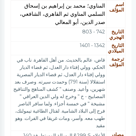
اسم
المناوي؛ محمد بن إبراهيم بن إسحاق
المؤلف
السلمي المناوي ثم القاهري، الشافعي،
صدر الدين، أبو المعالي
التاريخ
742 - 803
الهجري
التاريخ
1342 - 1401
الميلادي
ترجمة
قاض، عالم بالحديث. من أهل القاهرة. ناب في
المؤلف
الحكم، وولي إفتاء دار العدل، ثم قضاء الديار
وولي إفتاء دار العدل، ثم قضاء الديار المصرية
استقلالا (سنة 791) وحمدت سيرته. وصرف بعد
شهرين، وأعيد. وصنف " كشف المناهج والتناقيح
المصابيح - خ " وخرج له ولي الدين العراقي "
مشيخة " في خمسة أجزاء. ولما سافر الناصر
فرج إلى البلاد الشامية. لقتال الطاغية تيمولنك،
طهب معه. وأسر، ومات غريقا في الفرات. وهو
مقيد
مصادر
الأعلام 5: 299& الرسالة المستطرفة 140