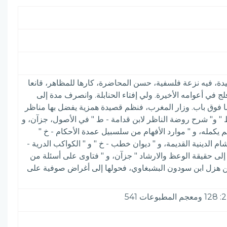
ة، فيه نزعة فلسفية، حسن المحاضرة، كارها للمظاهر، قانعا
 في أعوامه الأخيرة. ولي إفتاء الحنابلة. وانصرف مدة إلى
اسما فوق باب. وزار المغرب، فنظم قصيدة همزية يفضل بها مناظر
 " و" شرح روضة الناظر لابن قدامة - ط " في الأصول، جزآن، و
ة لابن الجوزي - خ " لم يكمله، و " موارد الأفهام من سلسبيل عمدة الأحكام - خ "
ام الدينية القديمة، و " ديوان خطب - خ " و " الكواكب الدرية -
إلى حقيقة الوعظ والارشاد " جزآن، و " فتاوى على أسئلة من
اتا من هزل ابن سودون البشبغاوي، فحولها إلى أغراض صوفية على