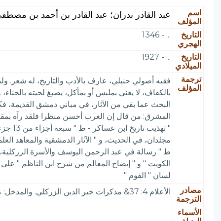
اسم
عبد القادر بدران؛ عبد القادر بن أحمد بن مصطف
المؤلف
التاريخ
... - 1346
الهجري
التاريخ
... - 1927
الميلادي
ترجمة
فقيه أصولي حنبلي، عارف بالأدب والتاريخ، له شعر. 
المؤلف
بالكفاف، لا يعني بملبس أو بمأكل، يصبغ لحيته بالحناء
البحث عما بقي من الآثار، في مباني دمشق القديمة، فكا
المشرق: من قال إن الغرب أحسن منظرا فلقد رآه بمقلة 
" تهذي
مجلدان، في الحديث، و " الآثار الدمشقية والمعاهد العلم
ط " رسالة في عبد الرحمن اليوسف والأسرة الزركلية، و
الكويت " و " إيضاح المعالم من شرح ابن الناظم " على ا
لسان " القوم "
مصادر
الأعلام 4: 37& مذكرات خير الدين الزركلي. والمدخل: مقدمته. ومجلة الفتح 25/ 4 / 1346 ثم 23/ 8 / 1348 والأعلام الشرقية 2: 128 ومعجم المطبوعات 541
الترجمة
الأسماء