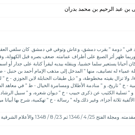
ى بن عبد الرحيم بن محمد بدران
ولد في " دومة " بقرب دمشق، وعاش وتوفي في دمشق. كان سلفي العقيد
، وربما ظهر أثر الصبغ على أطراف عمامته. ضعف بصره قبل الكهولة، وفلج
ن أحيانا يستعير سلما خشبيا، وينقله بيديه ليقرأ كتابة على جدار أو 
عمياء له تصانيف، منها " المدخل إلى مذهب الإمام أحمد بن حنبل - ط
ب تاريخ ابن عساكر - ط " سبعة أجزاء من 13 جزءا، ولا تزال بقيته مخطوطة، و " ذيل طبقات الحنابل
ية - خ " تاريخ، و " منادمة الأطلال ومسامرة الخيال - ط " في معاهد الش
 " تسلية الكئيب عن ذكرى حبيب - خ " ديوان شعره، و " سبيل الرشاد 
لألفية ثلاثة أجزاء، وغير ذلك.وله " رسالة - خ " تهكمية، شرح بها أبي