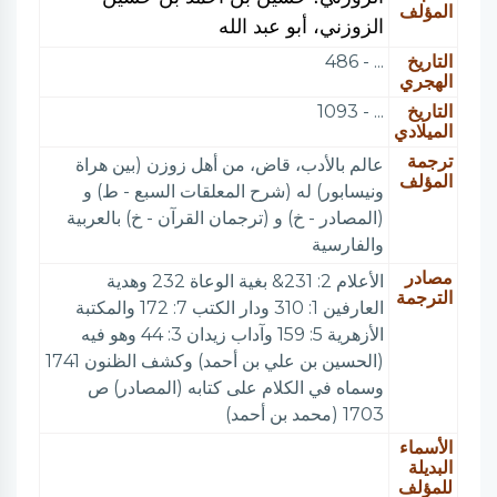
المؤلف
الزوزني، أبو عبد الله
التاريخ
... - 486
الهجري
التاريخ
... - 1093
الميلادي
ترجمة
عالم بالأدب، قاض، من أهل زوزن (بين هراة
المؤلف
ونيسابور) له (شرح المعلقات السبع - ط) و
(المصادر - خ) و (ترجمان القرآن - خ) بالعربية
والفارسية
مصادر
الأعلام 2: 231& بغية الوعاة 232 وهدية
الترجمة
العارفين 1: 310 ودار الكتب 7: 172 والمكتبة
الأزهرية 5: 159 وآداب زيدان 3: 44 وهو فيه
(الحسين بن علي بن أحمد) وكشف الظنون 1741
وسماه في الكلام على كتابه (المصادر) ص
1703 (محمد بن أحمد)
الأسماء
البديلة
للمؤلف