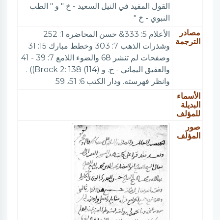
القول المفيد في النيل السعيد - خ " و " الطب
النبوي - خ "
مصادر
الأعلام 5: 333& حسن المحاضرة 1: 252
الترجمة
وشذرات الذهب 7: 303 وخطط مبارك 15: 31
وصفحات لم تنشر 68 والضوء اللامع 7: 39 - 41
والعقيق اليماني - خ. و Brock 2: 138 (114))) .
وانظر فهرسته. ودار الكتب 6: 51، 59
الأسماء
البديلة
للمؤلف
صور
المؤلف