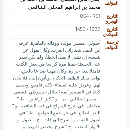
المؤلف
محمد بن إبراهيم المحلي الشافعي
التاريخ
791 - 864
الهجري
التاريخ
1389 - 1459
الميلادي
ترجمة
أصولي، مفسر. مولده ووفاته بالقاهرة. عرفه
المؤلف
ابن العماد بتفتازاني العرب. وكان يقول عن
بنفسه: إن ذهني لا يقبل الخطأ، ولم يكن يقدر
على الحفظ: حفظ مرة كراسا من بعض الكتب
فامتلأ بدنه حرارة. وكان مهيبا صداعا بالحق،
يواجه بذلك الظلمة الحكام، ويأتون إليه، فلا يأذن
لهم. وعرض عليه القضاء الأكبر فامتنع. وصنف
كتابا في التفسير أتمه الجلال السيوطي. فسمي
" تفسير الجلالين - ط " و " كنز الراغبين - ط "
مجلدان، في شرح المنهاج في فقه الشافعية. و "
البدر الطالع، في حل جمع الجوامع - ط " في
أصول الفقه، و " شرح الورقات - خ " أصول، و "
الأنوار المضية - خ " شرح مختصر للبردة، و "