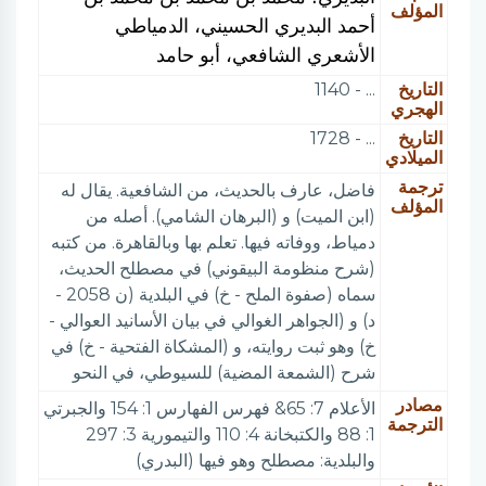
المؤلف
أحمد البديري الحسيني، الدمياطي
الأشعري الشافعي، أبو حامد
التاريخ
... - 1140
الهجري
التاريخ
... - 1728
الميلادي
ترجمة
فاضل، عارف بالحديث، من الشافعية. يقال له
المؤلف
(ابن الميت) و (البرهان الشامي). أصله من
دمياط، ووفاته فيها. تعلم بها وبالقاهرة. من كتبه
(شرح منظومة البيقوني) في مصطلح الحديث،
سماه (صفوة الملح - خ) في البلدية (ن 2058 -
د) و (الجواهر الغوالي في بيان الأسانيد العوالي -
خ) وهو ثبت روايته، و (المشكاة الفتحية - خ) في
شرح (الشمعة المضية) للسيوطي، في النحو
مصادر
الأعلام 7: 65& فهرس الفهارس 1: 154 والجبرتي
الترجمة
1: 88 والكتبخانة 4: 110 والتيمورية 3: 297
والبلدية: مصطلح وهو فيها (البدري)