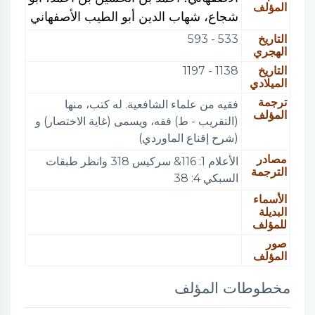
المؤلف
شجاع، شهاب الدين أبو الطيب الأصفهاني
التاريخ
533 - 593
الهجري
التاريخ
1138 - 1197
الميلادي
ترجمة
فقيه من علماء الشافعية. له كتب، منها
المؤلف
(التقريب - ط) فقه، ويسمى (غاية الاختصار) و
(شرح إقناع الماوردي)
مصادر
الأعلام 1: 116& سركيس 318 وانظر طبقات
الترجمة
السبكي 4: 38
الأسماء
البديلة
للمؤلف
صور
المؤلف
مخطوطات المؤلف