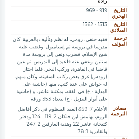
زاده
التاريخ
919 - 969
الهجري
التاريخ
1513 - 1562
الميلادي
ترجمة
فقيه حنفي، رومي، له نظم وتأليف بالعربية. كان
المؤلف
مدرسا في بروسة ثم إستامبول. وغضب عليه
شيخ الإسلام، فضرب ونفي إلى بروسة مدة
سنتين. وعفي عنه فأعيد إلى التدريس. ثم عين
قاضيا في القاهرة، وركب البحر، فلما اجتاز
(رودس) غرق بعض ركاب السفينة، وكان منهم.
له حواش على عدة كتب، منها (حاشية على
الهداية - خ) في الفقه، بمكتبة عاشر، و (حاشية
على أنوار التنزيل - خ) ببغداد 353 ورقة
مصادر
الأعلام 7: 59& العقد المنظوم في ذكر أفاضل
الترجمة
الروم، بهامش ابن خلكان 2: 119 - 124 ودفتر
كتبخانة عاشر 22 وهدية العارفين 2: 247
والقادرية 1: 78