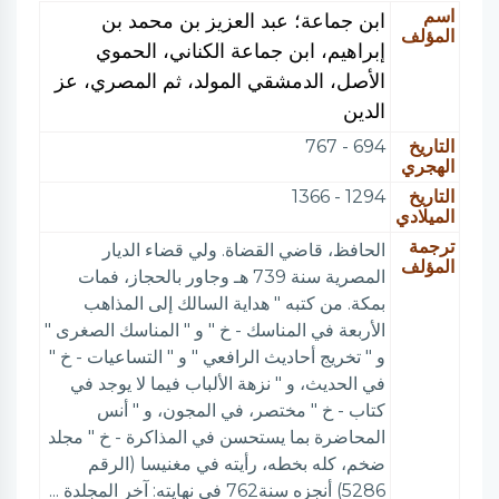
اسم
ابن جماعة؛ عبد العزيز بن محمد بن
المؤلف
إبراهيم، ابن جماعة الكناني، الحموي
الأصل، الدمشقي المولد، ثم المصري، عز
الدين
التاريخ
694 - 767
الهجري
التاريخ
1294 - 1366
الميلادي
ترجمة
الحافظ، قاضي القضاة. ولي قضاء الديار
المؤلف
المصرية سنة 739 هـ وجاور بالحجاز، فمات
بمكة. من كتبه " هداية السالك إلى المذاهب
الأربعة في المناسك - خ " و " المناسك الصغرى "
و " تخريج أحاديث الرافعي " و " التساعيات - خ "
في الحديث، و " نزهة الألباب فيما لا يوجد في
كتاب - خ " مختصر، في المجون، و " أنس
المحاضرة بما يستحسن في المذاكرة - خ " مجلد
ضخم، كله بخطه، رأيته في مغنيسا (الرقم
5286) أنجزه سنة762 في نهايته: آخر المجلدة ...