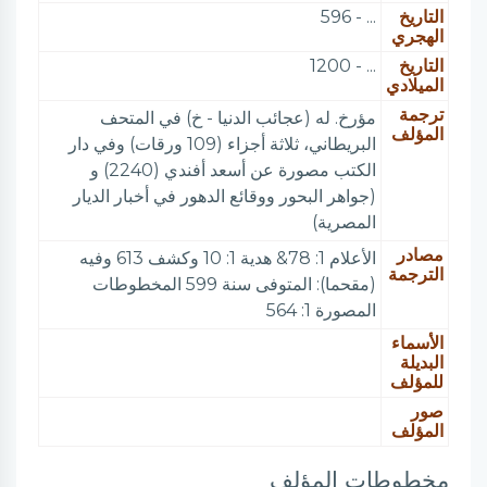
التاريخ
... - 596
الهجري
التاريخ
... - 1200
الميلادي
ترجمة
مؤرخ. له (عجائب الدنيا - خ) في المتحف
المؤلف
البريطاني، ثلاثة أجزاء (109 ورقات) وفي دار
الكتب مصورة عن أسعد أفندي (2240) و
(جواهر البحور ووقائع الدهور في أخبار الديار
المصرية)
مصادر
الأعلام 1: 78& هدية 1: 10 وكشف 613 وفيه
الترجمة
(مقحما): المتوفى سنة 599 المخطوطات
المصورة 1: 564
الأسماء
البديلة
للمؤلف
صور
المؤلف
مخطوطات المؤلف