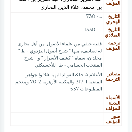
المؤلف
بن محمد، علاء الدين البخاري
التاريخ
... - 730
الهجري
التاريخ
... - 1330
الميلادي
ترجمة
فقيه حنفي من علماء الأصول. من أهل بخارى.
المؤلف
له تصانيف، منها " شرح أصول البزدوي - ط "
مجلدان، سماه " كشف الأسرار " و " شرح
المنتخب الحسامي - ط "للأخسيكثي
مصادر
الأعلام 4: 13& الفوائد البهية 94 والجواهر
الترجمة
المضية 1: 317 والمكتبة الأزهرية 2: 70 ومعجم
المطبوعات 537
الأسماء
البديلة
للمؤلف
صور
المؤلف