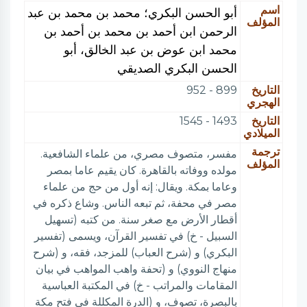
اسم
أبو الحسن البكري؛ محمد بن محمد بن عبد
المؤلف
الرحمن ابن أحمد بن محمد بن أحمد بن
محمد ابن عوض بن عبد الخالق، أبو
الحسن البكري الصديقي
التاريخ
899 - 952
الهجري
التاريخ
1493 - 1545
الميلادي
ترجمة
مفسر، متصوف مصري، من علماء الشافعية.
المؤلف
مولده ووفاته بالقاهرة. كان يقيم عاما بمصر
وعاما بمكة. ويقال: إنه أول من حج من علماء
مصر في محفة، ثم تبعه الناس. وشاع ذكره في
أقطار الأرض مع صغر سنة. من كتبه (تسهيل
السبيل - خ) في تفسير القرآن، ويسمى (تفسير
البكري) و (شرح العباب) للمزجد، فقه، و (شرح
منهاج النووي) و (تحفة واهب المواهب في بيان
المقامات والمراتب - خ) في المكتبة العباسية
بالبصرة، تصوف، و (الدرة المكللة في فتح مكة