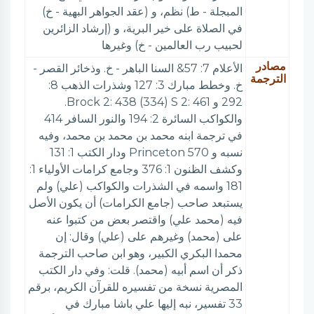
المبجلة - ط) نظم، و (عقد الجواهر البهية - خ)
في الصلاة على خير البرية، و (إرشاد الزائرين
لحبيب رب العالمين - خ) وغيرها
مصادر
الأعلام 7: 57& السنا الباهر - خ. وذخائر القصر -
الترجمة
خ. وخطط مبارك 3: 127 وشذرات الذهب 8:
292 و Brock 2: 438 (334) S 2: 461.
والكواكب السائرة 2: 194 والنور السافر 414
في ترجمة ابنه محمد بن محمد بن محمد، وفيه
نسبه و 570 Princeton ودار الكتب 1: 131
وكشف الظنون 1: 376 وجامع كرامات الأولياء 1:
181 واسمه في الشذرات والكواكب (علي) ولم
يستبعد صاحب (جامع الكرامات) أن يكون الأصل
فيه (محمد علي) واقتصر بعض من كتبوا عنه
على (محمد) وغيرهم على (علي) وقال: إن
محمدا البكري الكبير، وهو ابن صاحب الترجمة
ذكر أن اسم أبيه (محمد). قلت: وفي دار الكتب
المصرية نسخة من تفسيره للقرآن الكريم، برقم
33 تفسير، نبه إليها علي باشا مبارك في