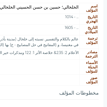
اسم
الخلخالي؛ حسين بن حسن الحسيني الخلخالي
المؤلف
التاريخ
... - 1014
الهجري
التاريخ
... - 1605
الميلادي
ترجمة
المؤلف
في مغنيسا، و (المفاتيح في حل المصابيح - خ) بها (الرقم 07859 O) و (حاشية على تفسير البيضاوي - خ) في أوقاف بغداد (2351) و(شرح الدائرة الهندية - خ) رسالة صغي
مصادر
الأعلام 2: 235& خلاصة الأثر 1: 122 ومذكرات خير الدين الزركلي. وخزائن الأوقاف: انظر فهرسته. وانظر الزيتونة 3: 18 والظاهرية، الهيئة 204 والأزهرية 3: 150
الترجمة
الأسماء
البديلة
للمؤلف
صور
المؤلف
مخطوطات المؤلف