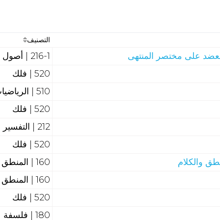
التصنيف
عضد على مختصر المنتهى
216-1 | أصول فقه
520 | فلك
510 | الرياضيات والهندسة
520 | فلك
212 | التفسير
520 | فلك
طق والكلام
160 | المنطق
160 | المنطق
520 | فلك
180 | فلسفة