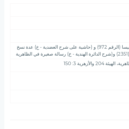
عالم بالكلام والتفسير. نسبته إلى خلخال (مدينة بأذربيجان) من كتبه (حاشية على شرح الدواني لتهذيب المنطق - خ) في مغنيسا (الرقم 972) و (حاشية على شرح العضدية - خ) عدة نسخ