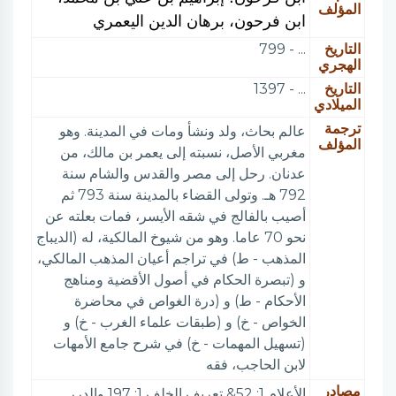
المؤلف
ابن فرحون، برهان الدين اليعمري
التاريخ
... - 799
الهجري
التاريخ
... - 1397
الميلادي
ترجمة
عالم بحاث، ولد ونشأ ومات في المدينة. وهو
المؤلف
مغربي الأصل، نسبته إلى يعمر بن مالك، من
عدنان. رحل إلى مصر والقدس والشام سنة
792 هـ. وتولى القضاء بالمدينة سنة 793 ثم
أصيب بالفالج في شقه الأيسر، فمات بعلته عن
نحو 70 عاما. وهو من شيوخ المالكية، له (الديباج
المذهب - ط) في تراجم أعيان المذهب المالكي،
و (تبصرة الحكام في أصول الأقضية ومناهج
الأحكام - ط) و (درة الغواص في محاضرة
الخواص - خ) و (طبقات علماء الغرب - خ) و
(تسهيل المهمات - خ) في شرح جامع الأمهات
لابن الحاجب، فقه
مصادر
الأعلام 1: 52& تعريف الخلف 1: 197 والدرر