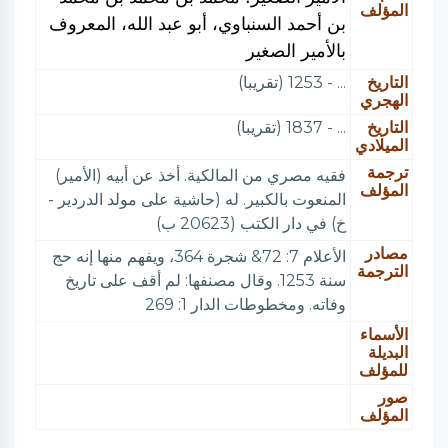
المؤلف
بن أحمد السنباوي، أبو عبد الله، المعروف
بالأمير الصغير
التاريخ
... - 1253 (تقريبا)
الهجري
التاريخ
... - 1837 (تقريبا)
الميلادي
ترجمة
فقيه مصري من المالكية. أخذ عن أبيه (الأمير)
المؤلف
المنعوت بالكبير. له (حاشية على مولد الدردير -
خ) في دار الكتب (20623 ب)
مصادر
الأعلام 7: 72& شجرة 364، ويفهم منها إنه حج
الترجمة
سنة 1253. وقال مصنفها: لم أقف على تاريخ
وفاته. ومخطوطات الدار 1: 269
الأسماء
البديلة
للمؤلف
صور
المؤلف