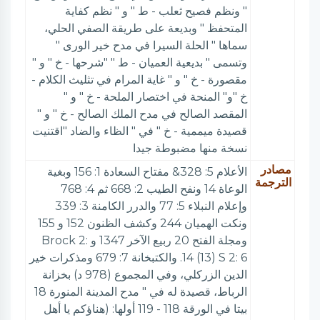
" ونظم فصيح ثعلب - ط " و " نظم كفاية
المتحفظ " وبديعة على طريقة الصفي الحلي،
سماها " الحلة السيرا في مدح خير الورى "
وتسمى " بديعية العميان - ط " "شرحها - خ " و "
مقصورة - خ " و " غاية المرام في تثليث الكلام -
خ "و" المنحة في اختصار الملحة - خ " و "
المقصد الصالح في مدح الملك الصالح - خ " و "
قصيدة ميممية - خ " في " الظاء والضاد "اقتنيت
نسخة منها مضبوطة جيدا
مصادر
الأعلام 5: 328& مفتاح السعادة 1: 156 وبغية
الترجمة
الوعاة 14 ونفح الطيب 2: 668 ثم 4: 768
وإعلام النبلاء 5: 77 والدرر الكامنة 3: 339
ونكت الهميان 244 وكشف الظنون 152 و 155
ومجلة الفتح 20 ربيع الآخر 1347 و Brock 2:
14 (13) S 2: 6. والكتبخانة 7: 679 ومذكرات خير
الدين الزركلي، وفي المجموع (978 د) بخزانة
الرباط، قصيدة له في " مدح المدينة المنورة 18
بيتا في الورقة 118 - 119 أولها: (هناؤكم يا أهل