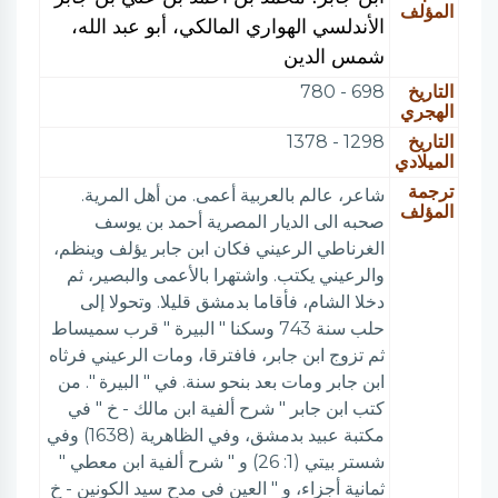
المؤلف
الأندلسي الهواري المالكي، أبو عبد الله،
شمس الدين
التاريخ
698 - 780
الهجري
التاريخ
1298 - 1378
الميلادي
ترجمة
شاعر، عالم بالعربية أعمى. من أهل المرية.
المؤلف
صحبه الى الديار المصرية أحمد بن يوسف
الغرناطي الرعيني فكان ابن جابر يؤلف وينظم،
والرعيني يكتب. واشتهرا بالأعمى والبصير، ثم
دخلا الشام، فأقاما بدمشق قليلا. وتحولا إلى
حلب سنة 743 وسكنا " البيرة " قرب سميساط
ثم تزوج ابن جابر، فافترقا، ومات الرعيني فرثاه
ابن جابر ومات بعد بنحو سنة. في " البيرة ". من
كتب ابن جابر " شرح ألفية ابن مالك - خ " في
مكتبة عبيد بدمشق، وفي الظاهرية (1638) وفي
شستر بيتي (1: 26) و " شرح ألفية ابن معطي "
ثمانية أجزاء، و " العين في مدح سيد الكونين - خ