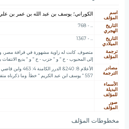
اسم
الكوراني؛ يوسف بن عبد الله بن عمر بن علي
المؤلف
التاريخ
... - 768
الهجري
التاريخ
... - 1367
الميلادي
ترجمة
متصوف. كانت له زاوية مشهورة في قرافة مصر، وعدة
المؤلف
إلى المحبوب - خ " و " حزب - خ " و " بديع الانتفاث بشرح القوافي الثلاث - خ " ف
مصادر
الترجمة
557 " يوسف ابن عبد الكريم " خطأ. وما ذكرناه متفق مع " ترتيب المدارك " للقاضي عياض.
الأسماء
البديلة
للمؤلف
صور
المؤلف
مخطوطات المؤلف