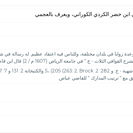
 ابن خضر الكردي الكوراني، ويعرف بالعجمي
 زوايا في بلدان مختلفة، وللناس فيه اعتقاد عظيم. له رسالة في شر
ي جامعة الرياض (1607 م / 2) قال ابن قاضي شهبة: مات بمصر، ودفن بزاويته.