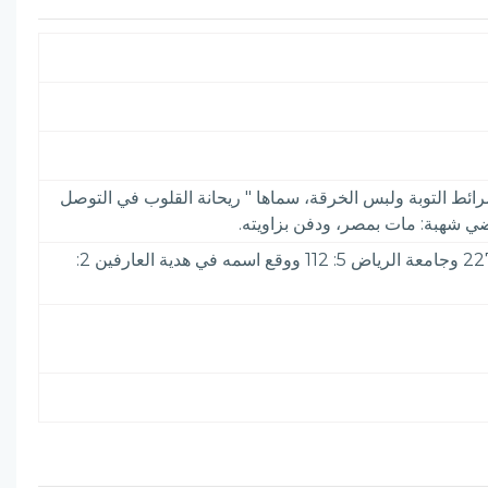
ائط التوبة ولبس الخرقة، سماها " ريحانة القلوب في التوصل
الأعلام 8: 240& الدرر الكامنة 4: 463 وابن قاضي شهبة - خ. و 282: 2. S، (205 (263: 2. Brock والكتبخانة 2: 131 و 7: 227 وجامعة الرياض 5: 112 ووقع اسمه في هدية العارفين 2: