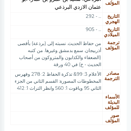
المؤلف
عثمان الازدي البرذعي
التاريخ
... - 292
الهجري
التاريخ
... - 905
الميلادي
ترجمة
من حفاظ الحديث. نسبته إلى (برذعة) بأقصى
المؤلف
أذربيجان. سمع بدمشق وغيرها. من كتبه
(الضعفاء والكذابون والمتروكون من أصحاب
الحديث - خ) في 40 ورقة
مصادر
الأعلام 3: 99& تذكرة الحفاظ 2: 278 وفهرس
الترجمة
المخطوطات المصورة: القسم الثاني من الجزء
الثاني 95 وياقوت 1: 560 وانظر التراث 1: 412
الأسماء
البديلة
للمؤلف
صور
المؤلف