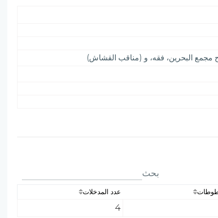
ح مجمع البحرين، فقه، و (مناقب القشاش)
بحث
طوطات
عدد المدخلات
4