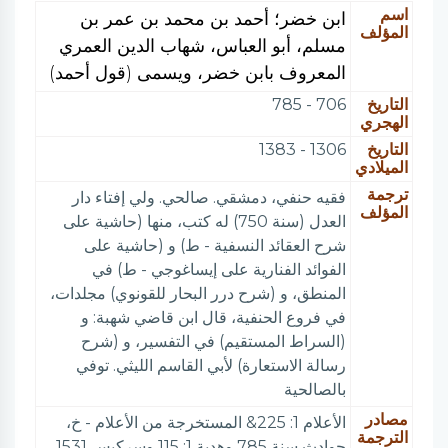
اسم
ابن خضر؛ أحمد بن محمد بن عمر بن
المؤلف
مسلم، أبو العباس، شهاب الدين العمري
المعروف بابن خضر، ويسمى (قول أحمد)
التاريخ
706 - 785
الهجري
التاريخ
1306 - 1383
الميلادي
ترجمة
فقيه حنفي، دمشقي. صالحي. ولي إفتاء دار
المؤلف
العدل (سنة 750) له كتب، منها (حاشية على
شرح العقائد النسفية - ط) و (حاشية على
الفوائد الفنارية على إيساغوجي - ط) في
المنطق، و (شرح درر البحار للقونوي) مجلدات،
في فروع الحنفية، قال ابن قاضي شهبة: و
(السراط المستقيم) في التفسير، و (شرح
رسالة الاستعارة) لأبي القاسم الليثي. توفي
بالصالحية
مصادر
الأعلام 1: 225& المستخرجة من الأعلام - خ،
الترجمة
حوادث سنة 785 وهدية 1: 115 وسركيس 1531