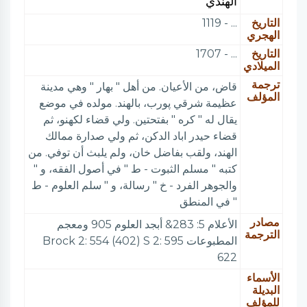
الهندي
التاريخ
... - 1119
الهجري
التاريخ
... - 1707
الميلادي
ترجمة
قاض، من الأعيان. من أهل " بهار " وهي مدينة
المؤلف
عظيمة شرقي پورب، بالهند. مولده في موضع
يقال له " كره " بفتحتين. ولي قضاء لكهنو، ثم
قضاء حيدر اباد الدكن، ثم ولي صدارة ممالك
الهند، ولقب بفاضل خان، ولم يلبث أن توفي. من
كتبه " مسلم الثبوت - ط " في أصول الفقه، و "
والجوهر الفرد - خ " رسالة، و " سلم العلوم - ط
" في المنطق
مصادر
الأعلام 5: 283& أبجد العلوم 905 ومعجم
الترجمة
المطبوعات 595 Brock 2: 554 (402) S 2:
622
الأسماء
البديلة
للمؤلف